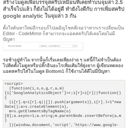
สร้างโมดูลเพื่อบรรจุสคริปเหมือนที่เคยทำบนจุมล่า 2.5
สำเร็จไปแล้ว ก็ยังไม่ได้อยู่ดี ทำยังไงดีกับ การเพิ่มสคริป
google analytic ในจุมล่า 3 กัน
ตั้งใจค้นหาใหม่อีกรอบก็ไปเผอิญโชคดีเจอว่าหากเราเปลี่ยนเป็น
Editor - CodeMirror ก็สามารถจะแอดสคริปได้เลยโดยไม่มี
ปัญหา
รอช้าอยู่ทำไม จากนั้นก็เริ่มเลยเพียงง่าย ๆ แค่นี้ก็ไม่จำเป็นต้อง
ไปติดตั้งโมดูลหรือปลั๊กอินอะไรเพิ่มเติมให้ยุ่งยาก ผู้เขียนทดลอง
แอดสคริปใส่ในโมดูล Bottom1 ก็ใช้งานได้ดีไม่มีปัญหา
<script>

  (function(i,s,o,g,r,a,m)
{i['GoogleAnalyticsObject']=r;i[r]=i[r]||function()
{

  (i[r].q=i[r].q||[]).push(arguments)},i[r].l=1*new 
Date();a=s.createElement(o),

  m=s.getElementsByTagName(o)
[0];a.async=1;a.src=g;m.parentNode.insertBefore(a,m
)

  })(window,document,'script','https://www.google-