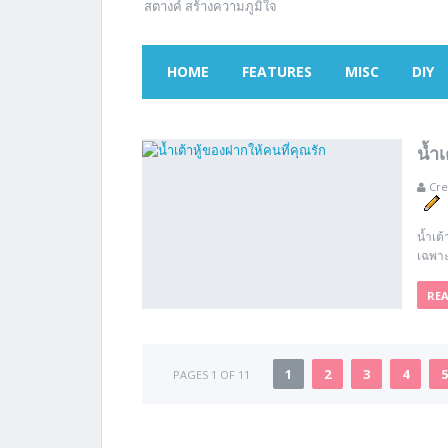
สตางค์ สร้างความภูมิใจ
HOME
FEATURES
MISC
DIY
น้ำ
Cre
น้ำเต้
เฉพาะ
RE
1
2
3
4
5
PAGES 1 OF 11