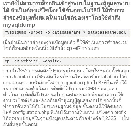
เรายังไม่สามารถล็อกอินเข้าสู่ระบบในฐานะผู้ดูแลระบบ
ได้ จำเป็นต้องแก้ไขโดยใช้ขั้นตอนในวิธีนี้ ให้ทำการ
สำรองข้อมูลทั้งหมดในเวบไซต์ของเราโดยใช้คำสั่ง
mysqldump
mysqldump -uroot -p databasename > databasename.sql
เมื่อดำเนินการสำรองฐานข้อมูลแล้ว ก็ให้ดำเนินการสำรองเวบ
ไซต์ทั้งหมดอีกครั้งหนึ่งใช้คำสั่ง cp -aR ธรรมดา
cp -aR website1 website2
จากนั้นให้ทำการติดตั้งโปรแกรมใหม่หมดโดยใช้ชุดติดตั้งข้อมูล
จาก Joomla เวอร์ชั่นเดิม ใครที่ซ่อนโฟลเดอร์ installation ไว้ก็
เอาออกมา จากนั้นย้ายไฟ configuration.php ไปยังที่อื่น เพื่อให้
ระบบสามารถดำเนินการติดตั้งโปรแกรม CMS ของจุมล่า
ดำเนินการติดตั้งโปรแกรมไปตามขั้นตอนปกติจนสามารถใช้
งานเวบไซต์ได้และล็อกอินเข้าสู่เมนูผู้ดูแลระบบได้ จากนั้นก็
ทำการคืนค่าให้กับโปรแกรมฐานข้อมูล ขั้นตอนนี้ให้คัดลอก
ไฟล์ configuration.php ที่เก็บไว้มาวางทับแทน แก้ไขค่า prefix
ให้ตรงกับข้อมูลในฐานข้อมูล เช่นตามตัวอย่างคือ "j2325_" เป็น
อันสิ้นสุดขั้นตอน