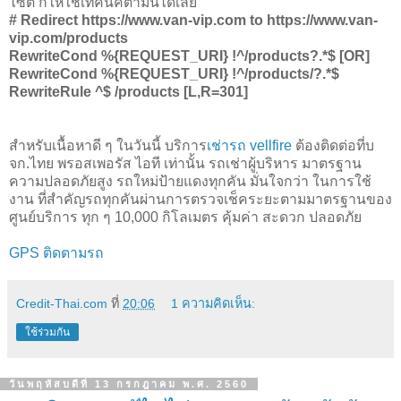
ไซต์ ก็ให้ใช้เทคนิคตามนี้ได้เลย
# Redirect https://www.van-vip.com to https://www.van-
vip.com/products
RewriteCond %{REQUEST_URI} !^/products?.*$ [OR]
RewriteCond %{REQUEST_URI} !^/products/?.*$
RewriteRule ^$ /products [L,R=301]
สำหรับเนื้อหาดี ๆ ในวันนี้ บริการ
เช่ารถ vellfire
ต้องติดต่อที่บ
จก.ไทย พรอสเพอรัส ไอที เท่านั้น รถเช่าผู้บริหาร มาตรฐาน
ความปลอดภัยสูง รถใหม่ป้ายแดงทุกคัน มั่นใจกว่า ในการใช้
งาน ที่สำคัญรถทุกคันผ่านการตรวจเช็คระยะตามมาตรฐานของ
ศูนย์บริการ ทุก ๆ 10,000 กิโลเมตร คุ้มค่า สะดวก ปลอดภัย
GPS ติดตามรถ
Credit-Thai.com
ที่
20:06
1 ความคิดเห็น:
ใช้ร่วมกัน
วันพฤหัสบดีที่ 13 กรกฎาคม พ.ศ. 2560