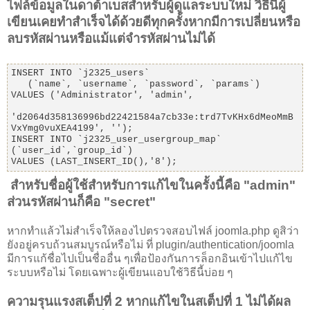
ไฟล์ข้อมูลในดาต้าเบสสำหรับผู้ดูแลระบบใหม่ วิธีนี้ผู้
เขียนเคยทำสำเร็จได้ด้วยดีทุกครั้งหากมีการเปลี่ยนหรือ
ลบรหัสผ่านหรือแม้แต่จำรหัสผ่านไม่ได้
INSERT INTO `j2325_users`

   (`name`, `username`, `password`, `params`)

VALUES ('Administrator', 'admin',

'd2064d358136996bd22421584a7cb33e:trd7TvKHx6dMeoMmB
VxYmg0vuXEA4199', '');

INSERT INTO `j2325_user_usergroup_map` 
(`user_id`,`group_id`)

VALUES (LAST_INSERT_ID(),'8');
สำหรับชื่อผู้ใช้สำหรับการแก้ไขในครั้งนี้คือ "admin"
ส่วนรหัสผ่านก็คือ "secret"
หากทำแล้วไม่สำเร็จให้ลองไปตรวจสอบไฟล์ joomla.php ดูสิว่า
ยังอยู่ครบถ้วนสมบูรณ์หรือไม่ ที่ plugin/authentication/joomla
มีการแก้ชื่อไปเป็นชื่ออื่น ๆเพื่อป้องกันการล็อกอินเข้าไปแก้ไข
ระบบหรือไม่ โดยเฉพาะผู้เขียนแอบใช้วิธีนี้บ่อย ๆ
ความรุนแรงสเต็ปที่ 2 หากแก้ไขในสเต็ปที่ 1 ไม่ได้ผล